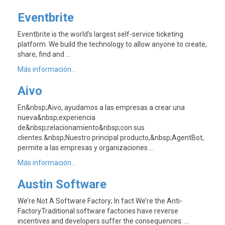
Eventbrite
Eventbrite is the world’s largest self-service ticketing
platform. We build the technology to allow anyone to create,
share, find and …
Más información...
Aivo
En&nbsp;Aivo, ayudamos a las empresas a crear una
nueva&nbsp;experiencia
de&nbsp;relacionamiento&nbsp;con sus
clientes.&nbsp;Nuestro principal producto,&nbsp;AgentBot,
permite a las empresas y organizaciones …
Más información...
Austin Software
We’re Not A Software Factory; In fact We’re the Anti-
FactoryTraditional software factories have reverse
incentives and developers suffer the consequences: …