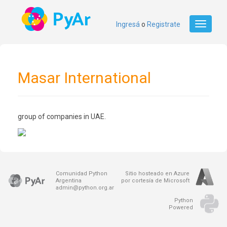
Ingresá
o
Registrate
Toggle
navigati
Masar International
group of companies in UAE.
Comunidad Python
Sitio hosteado en Azure
Argentina
por cortesía de Microsoft
admin@python.org.ar
Python
Powered