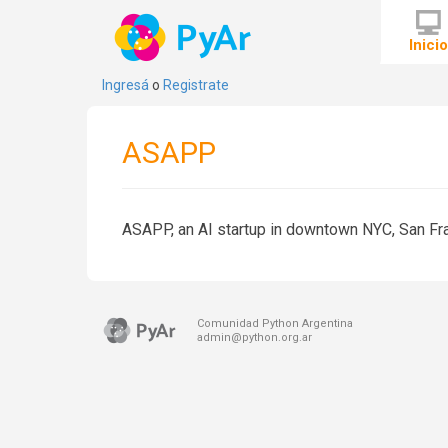
Inici
Ingresá
o
Registrate
ASAPP
ASAPP, an AI startup in downtown NYC, San Fr
Comunidad Python Argentina
admin@python.org.ar