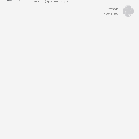
admin@python.org.ar
Python
Powered