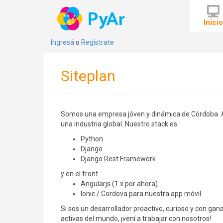
Inici
Ingresá
o
Registrate
Siteplan
Somos una empresa jóven y dinámica de Córdoba. A
una industria global. Nuestro stack es
Python
Django
Django Rest Framework
y en el front
Angularjs (1.x por ahora)
Ionic / Cordova para nuestra app móvil
Si sos un desarrollador proactivo, curioso y con ga
activas del mundo, ¡vení a trabajar con nosotros!