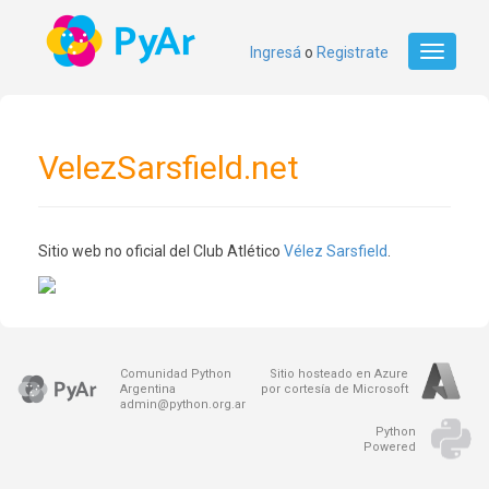
Ingresá
o
Registrate
Toggle
navigati
VelezSarsfield.net
Sitio web no oficial del Club Atlético
Vélez Sarsfield
.
Comunidad Python
Sitio hosteado en Azure
Argentina
por cortesía de Microsoft
admin@python.org.ar
Python
Powered