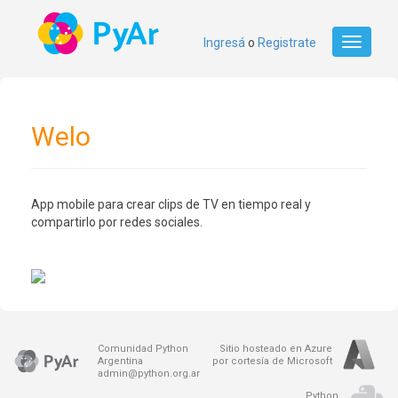
Ingresá
o
Registrate
Toggle
navigati
Welo
App mobile para crear clips de TV en tiempo real y
compartirlo por redes sociales.
Comunidad Python
Sitio hosteado en Azure
Argentina
por cortesía de Microsoft
admin@python.org.ar
Python