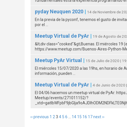
fundamentales está la experiencia programando en
pyday Neuquen 2020
|
14 de Noviembre de 202
En la previa de la pyconf, tenemos el gusto de in
por el …
Meetup Virtual de PyAr
|
19 de Agosto de 20
&lt;div class="cooked"&gt;Buenas. El miércoles 19 (
https://www.meetup.com/Buenos-Aires-Python-Me
Meetup PyAr Virtual
|
15 de Julio de 2020 | 19
El miércoles 15/07/2020 a las 19hs, en horario de 
información, pueden …
Meetup Virtual de PyAr
|
4 de Junio de 2020 
El 04/06 hacemos un meetup virtual de PyAr: htt
Meetup/events/271011152/?
_xtd=gatlbWFpbF9jbGlja9oAJDlhODM2NDFkLTE0N
‹‹ previous
1
2
3
4
5
6
...
14
15
16
17
next ››