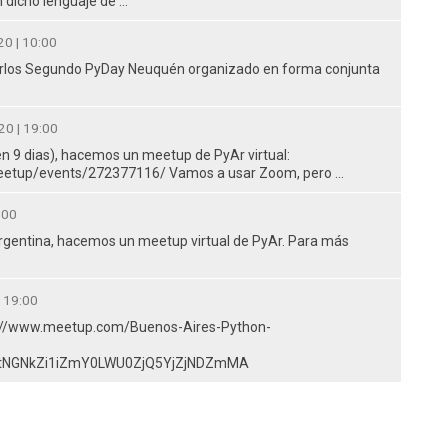
 dicho lenguaje de …
0 | 10:00
vitarlos Segundo PyDay Neuquén organizado en forma conjunta
20 | 19:00
en 9 dias), hacemos un meetup de PyAr virtual:
etup/events/272377116/ Vamos a usar Zoom, pero …
:00
Argentina, hacemos un meetup virtual de PyAr. Para más
| 19:00
ps://www.meetup.com/Buenos-Aires-Python-
jItNGNkZi1iZmY0LWU0ZjQ5YjZjNDZmMA