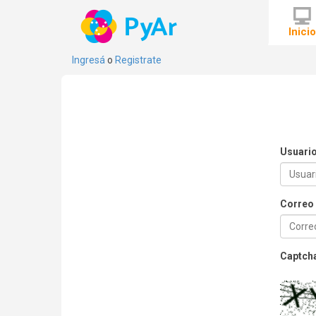
Inici
Ingresá
o
Registrate
Usuari
Correo 
Captch