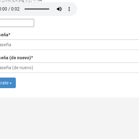
seña
*
eña (de nuevo)
*
rate »