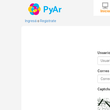
Inici
Ingresá
o
Registrate
Usuari
Correo 
Captch