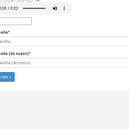
seña
*
eña (de nuevo)
*
rate »