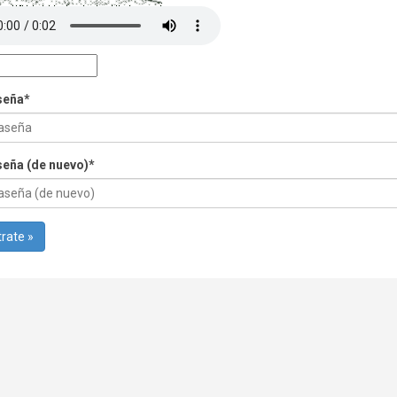
seña
*
eña (de nuevo)
*
rate »