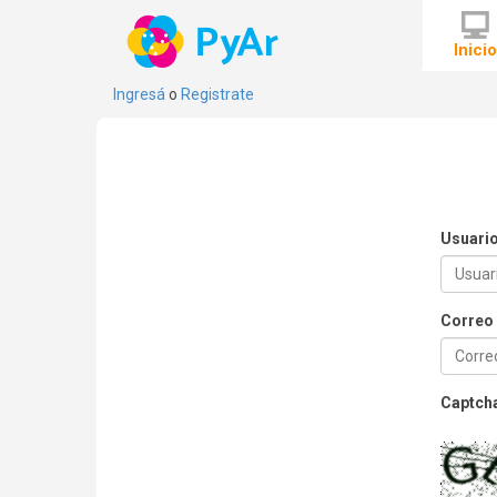
Inici
Ingresá
o
Registrate
Usuari
Correo 
Captch