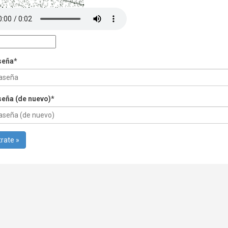
seña
*
eña (de nuevo)
*
rate »