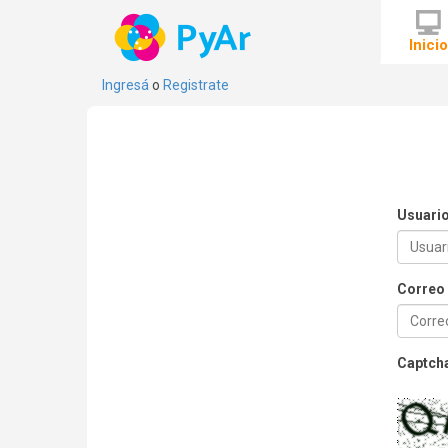
Inici
Ingresá
o
Registrate
Usuari
Correo 
Captch