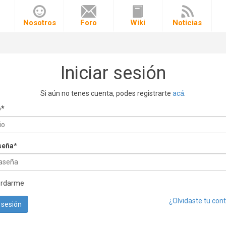
o
Nosotros
Foro
Wiki
Noticias
Iniciar sesión
Si aún no tenes cuenta, podes registrarte
acá
.
o
*
seña
*
ordarme
¿Olvidaste tu con
r sesión