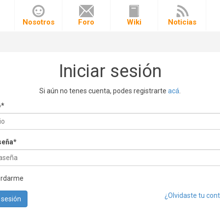
o
Nosotros
Foro
Wiki
Noticias
Iniciar sesión
Si aún no tenes cuenta, podes registrarte
acá
.
o
*
seña
*
ordarme
¿Olvidaste tu con
r sesión