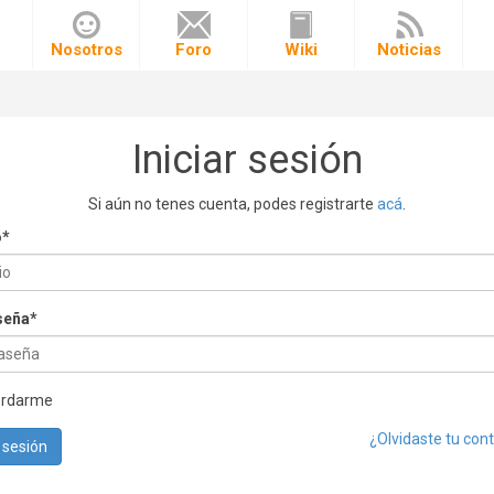
o
Nosotros
Foro
Wiki
Noticias
Iniciar sesión
Si aún no tenes cuenta, podes registrarte
acá
.
o
*
seña
*
ordarme
¿Olvidaste tu con
r sesión