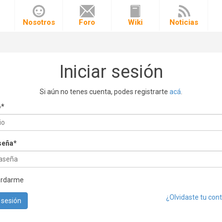
o
Nosotros
Foro
Wiki
Noticias
Iniciar sesión
Si aún no tenes cuenta, podes registrarte
acá
.
o
*
seña
*
ordarme
¿Olvidaste tu con
r sesión