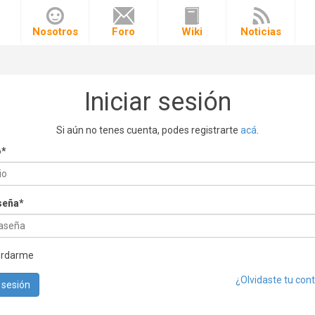
o
Nosotros
Foro
Wiki
Noticias
Iniciar sesión
Si aún no tenes cuenta, podes registrarte
acá
.
o
*
seña
*
ordarme
¿Olvidaste tu con
r sesión